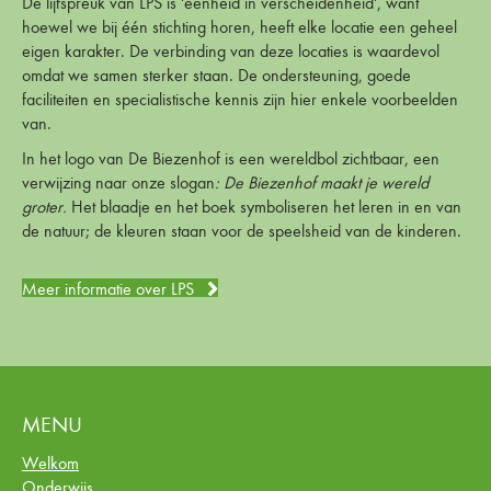
De lijfspreuk van LPS is 'eenheid in verscheidenheid', want
hoewel we bij één stichting horen, heeft elke locatie een geheel
eigen karakter. De verbinding van deze locaties is waardevol
omdat we samen sterker staan. De ondersteuning, goede
faciliteiten en specialistische kennis zijn hier enkele voorbeelden
van.
In het logo van De Biezenhof is een wereldbol zichtbaar, een
verwijzing naar onze slogan
: De Biezenhof maakt je wereld
groter.
Het blaadje en het boek symboliseren het leren in en van
de natuur; de kleuren staan voor de speelsheid van de kinderen.
Meer informatie over LPS
MENU
Welkom
Onderwijs